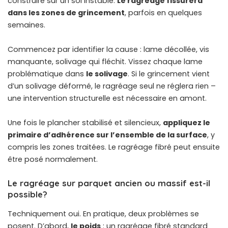
construire sur un sol instable.
Le ragréage fissurera
dans les zones de grincement
, parfois en quelques
semaines.
Commencez par identifier la cause : lame décollée, vis
manquante, solivage qui fléchit. Vissez chaque lame
problématique dans
le solivage
. Si le grincement vient
d’un solivage déformé, le ragréage seul ne réglera rien –
une intervention structurelle est nécessaire en amont.
Une fois le plancher stabilisé et silencieux,
appliquez le
primaire d’adhérence sur l’ensemble de la surface
, y
compris les zones traitées. Le ragréage fibré peut ensuite
être posé normalement.
Le ragréage sur parquet ancien ou massif est-il
possible?
Techniquement oui. En pratique, deux problèmes se
posent. D’abord,
le poids
: un ragréage fibré standard