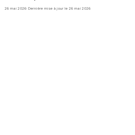
26 mai 2026
Dernière mise à jour le 26 mai 2026
Vous livrez des travaux, vous émettez vos factures, et
vous attendez. Soixante jours, quatre-vingt-dix jours,