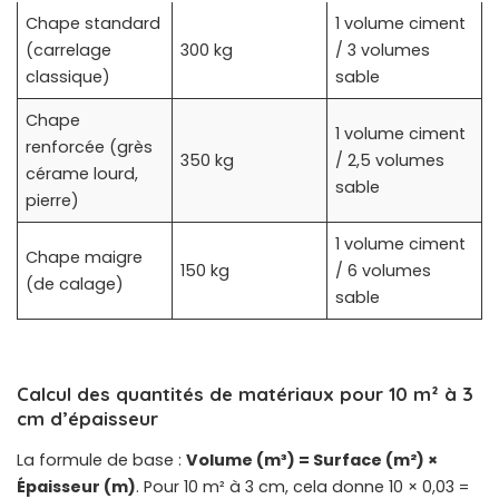
Chape standard
1 volume ciment
(carrelage
300 kg
/ 3 volumes
classique)
sable
Chape
1 volume ciment
renforcée (grès
350 kg
/ 2,5 volumes
cérame lourd,
sable
pierre)
1 volume ciment
Chape maigre
150 kg
/ 6 volumes
(de calage)
sable
Calcul des quantités de matériaux pour 10 m² à 3
cm d’épaisseur
La formule de base :
Volume (m³) = Surface (m²) ×
Épaisseur (m)
. Pour 10 m² à 3 cm, cela donne 10 × 0,03 =