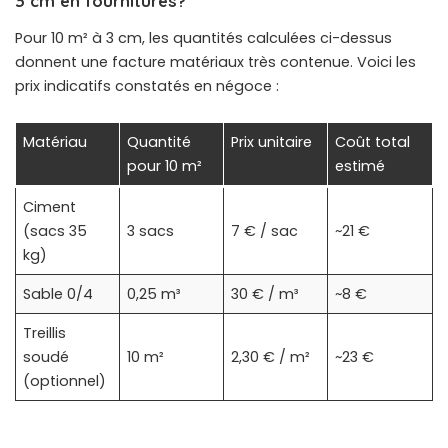
3 cm en fournitures?
Pour 10 m² à 3 cm, les quantités calculées ci-dessus
donnent une facture matériaux très contenue. Voici les
prix indicatifs constatés en négoce :
Matériau
Quantité
Prix unitaire
Coût total
pour 10 m²
estimé
Ciment
(sacs 35
3 sacs
7 € / sac
~21 €
kg)
Sable 0/4
0,25 m³
30 € / m³
~8 €
Treillis
soudé
10 m²
2,30 € / m²
~23 €
(optionnel)