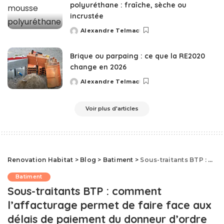
polyuréthane : fraîche, sèche ou
incrustée
Alexandre Telmac
Posted
by
Brique ou parpaing : ce que la RE2020
change en 2026
Alexandre Telmac
Posted
by
Voir plus d'articles
Renovation Habitat
>
Blog
>
Batiment
>
Sous-traitants BTP : comment l’affacturage permet de faire face aux délais de paiement du donneur d’ordre
Batiment
Sous-traitants BTP : comment
l’affacturage permet de faire face aux
délais de paiement du donneur d’ordre