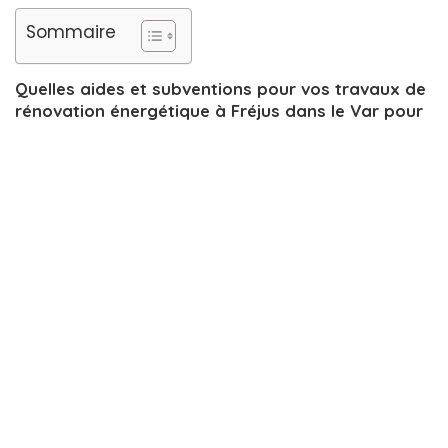
Sommaire
Quelles aides et subventions pour vos travaux de
rénovation énergétique à Fréjus dans le Var pour
isoler la toiture, pour changer la chaudière, isoler
les combles, changer les fenêtres ou améliorer la
ventilation ? Découvrez ici toutes les aides locales
disponibles à Fréjus 83370.
Des aides et financements pour la rénovation de
votre habitat
Il est possible d’obtenir des avantages pour
réduire le
coût des travaux
de rénovation de votre logement:
isolation de la toiture, isolation des combles… Ces
avantages existent sous la forme d’aides locales ou
nationales, de subventions, ou sous la forme de
financements (avantages fiscaux , crédits, prêts). Cette
page présente les moyens de réductions des coûts