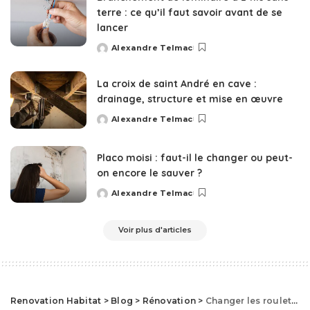
terre : ce qu’il faut savoir avant de se
lancer
Alexandre Telmac
Posted
by
La croix de saint André en cave :
drainage, structure et mise en œuvre
Alexandre Telmac
Posted
by
Placo moisi : faut-il le changer ou peut-
on encore le sauver ?
Alexandre Telmac
Posted
by
Voir plus d'articles
Renovation Habitat
>
Blog
>
Rénovation
>
Changer les roulettes d’une baie vitrée : guide complet pour retrouver un coulissement fluide